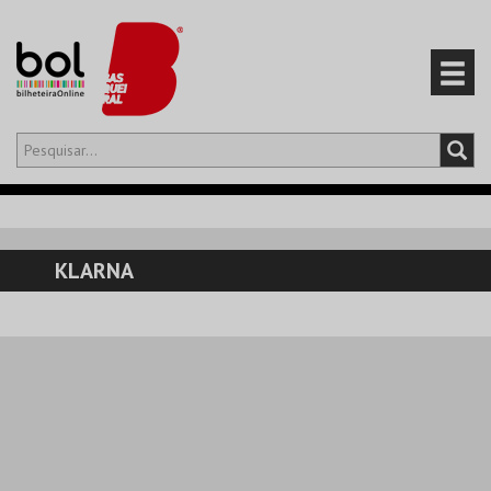
Olá,
iniciar sessão
PT
0
CARRINHO
KLARNA
EVENTOS
CARTÕES
PRODUTOS